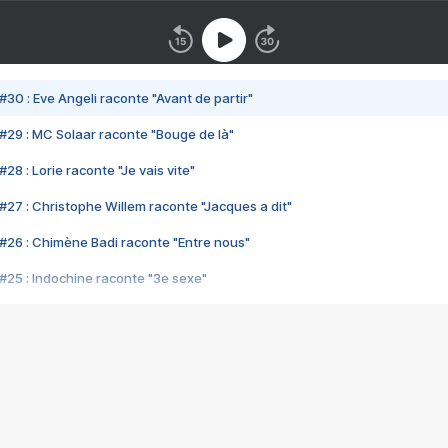
#30 : Eve Angeli raconte "Avant de partir"
#29 : MC Solaar raconte "Bouge de là"
28 : Lorie raconte "Je vais vite"
#27 : Christophe Willem raconte "Jacques a dit"
#26 : Chimène Badi raconte "Entre nous"
#25 : Indochine raconte "3e sexe"
#24 : Zaho raconte "C'est chelou"
#23 : Patrick Bruel raconte "Au café des délices"
#22 : Kyo raconte "Le chemin"
#21 : Nolwenn Leroy raconte "Cassé"