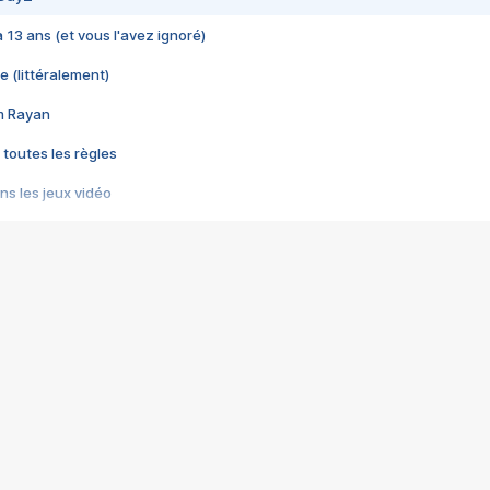
 a 13 ans (et vous l'avez ignoré)
e (littéralement)
im Rayan
 toutes les règles
s les jeux vidéo
us choquant de Rockstar ? - Le scandale BULLY
e plus moche de Steam
du RÊVE tourne au CAUCHEMAR
pendant 8 heures
it… à tort
umiliés par un jeu vidéo
ire - Final Fantasy 8