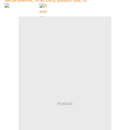
filet de julienne
,
riz au curry
,
poisson
,
plat
,
riz
Publicité