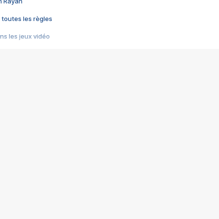
im Rayan
 toutes les règles
s les jeux vidéo
us choquant de Rockstar ? - Le scandale BULLY
e plus moche de Steam
du RÊVE tourne au CAUCHEMAR
pendant 8 heures
it… à tort
umiliés par un jeu vidéo
ire - Final Fantasy 8
ti un empire - Age of Empires
story DOFUS
tard, il crée l'un des pires jeux de tous les temps, MindsEye.