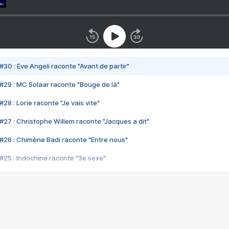
#30 : Eve Angeli raconte "Avant de partir"
#29 : MC Solaar raconte "Bouge de là"
28 : Lorie raconte "Je vais vite"
#27 : Christophe Willem raconte "Jacques a dit"
#26 : Chimène Badi raconte "Entre nous"
#25 : Indochine raconte "3e sexe"
#24 : Zaho raconte "C'est chelou"
#23 : Patrick Bruel raconte "Au café des délices"
#22 : Kyo raconte "Le chemin"