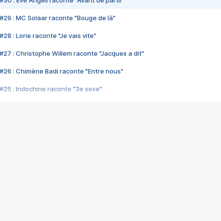
#30 : Eve Angeli raconte "Avant de partir"
#29 : MC Solaar raconte "Bouge de là"
28 : Lorie raconte "Je vais vite"
#27 : Christophe Willem raconte "Jacques a dit"
#26 : Chimène Badi raconte "Entre nous"
#25 : Indochine raconte "3e sexe"
#24 : Zaho raconte "C'est chelou"
#23 : Patrick Bruel raconte "Au café des délices"
#22 : Kyo raconte "Le chemin"
#21 : Nolwenn Leroy raconte "Cassé"
#20 : Patrick Hernandez raconte "Born to be alive"
#19 : Lorie raconte "Près de moi"
#18 : Michael Jones raconte "A nos actes manqués" (avec Jean-Jacque