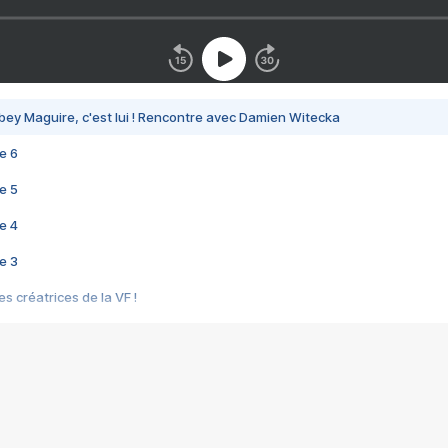
bey Maguire, c'est lui ! Rencontre avec Damien Witecka
e 6
e 5
e 4
e 3
s créatrices de la VF !
e 2
e 1
e Mektoub My Love arrive enfin ! Rencontre avec Shaïn Boumedine et Sal
i : après Toni en famille