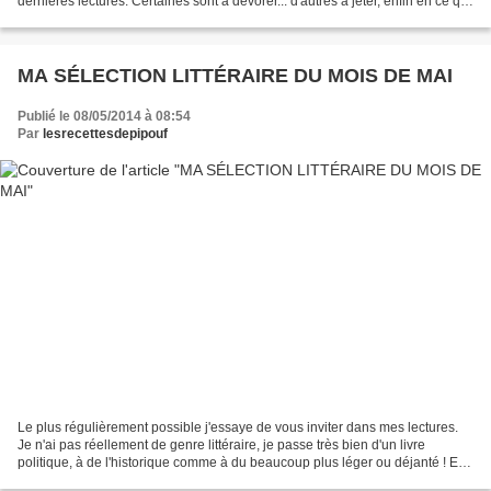
dernières lectures. Certaines sont à dévorer... d'autres à jeter, enfin en ce qui
me concerne. A vous de juger ! Monsieur...
MA SÉLECTION LITTÉRAIRE DU MOIS DE MAI
Publié le 08/05/2014 à 08:54
Par
lesrecettesdepipouf
Le plus régulièrement possible j'essaye de vous inviter dans mes lectures.
Je n'ai pas réellement de genre littéraire, je passe très bien d'un livre
politique, à de l'historique comme à du beaucoup plus léger ou déjanté ! En,
ce mois de ponts, propice...