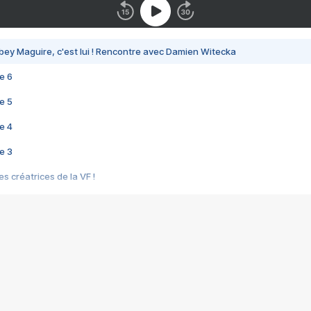
bey Maguire, c'est lui ! Rencontre avec Damien Witecka
e 6
e 5
e 4
e 3
s créatrices de la VF !
e 2
e 1
e Mektoub My Love arrive enfin ! Rencontre avec Shaïn Boumedine et Sal
i : après Toni en famille
elle réalise le bouleversant Dites lui que je l'aime