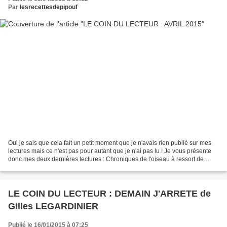
Par
lesrecettesdepipouf
Oui je sais que cela fait un petit moment que je n'avais rien publié sur mes
lectures mais ce n'est pas pour autant que je n'ai pas lu ! Je vous présente
donc mes deux dernières lectures : Chroniques de l'oiseau à ressort de
Haruki MURAKAMI Après avoir...
LE COIN DU LECTEUR : DEMAIN J'ARRETE de
Gilles LEGARDINIER
Publié le 16/01/2015 à 07:25