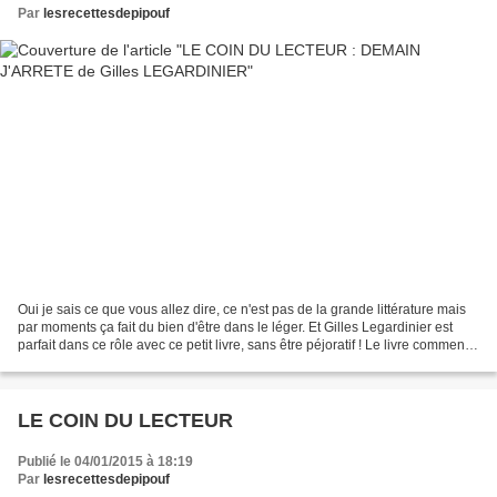
Par
lesrecettesdepipouf
Oui je sais ce que vous allez dire, ce n'est pas de la grande littérature mais
par moments ça fait du bien d'être dans le léger. Et Gilles Legardinier est
parfait dans ce rôle avec ce petit livre, sans être péjoratif ! Le livre commence
par une question......
LE COIN DU LECTEUR
Publié le 04/01/2015 à 18:19
Par
lesrecettesdepipouf