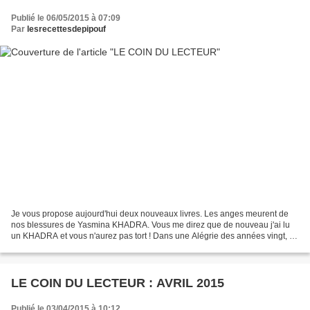
Publié le 06/05/2015 à 07:09
Par
lesrecettesdepipouf
Je vous propose aujourd'hui deux nouveaux livres. Les anges meurent de
nos blessures de Yasmina KHADRA. Vous me direz que de nouveau j'ai lu
un KHADRA et vous n'aurez pas tort ! Dans une Alégrie des années vingt, le
jeune Turambo va se voir propulser...
LE COIN DU LECTEUR : AVRIL 2015
Publié le 03/04/2015 à 10:12