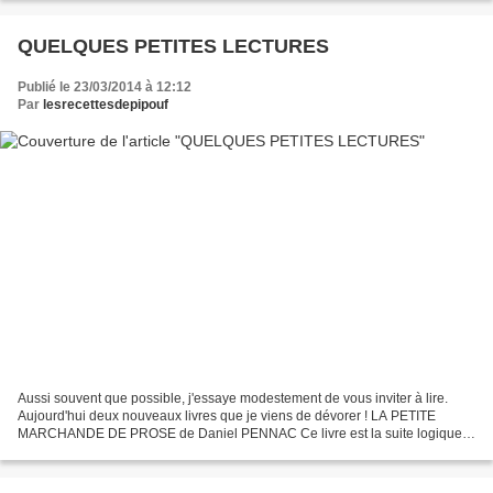
QUELQUES PETITES LECTURES
Publié le 23/03/2014 à 12:12
Par
lesrecettesdepipouf
Aussi souvent que possible, j'essaye modestement de vous inviter à lire.
Aujourd'hui deux nouveaux livres que je viens de dévorer ! LA PETITE
MARCHANDE DE PROSE de Daniel PENNAC Ce livre est la suite logique
AU BONHEUR DES OGRES et de LA FEE CARABINE....