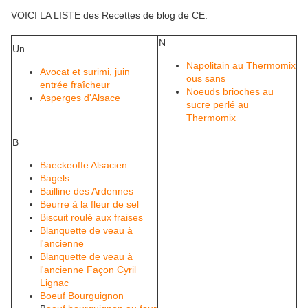
VOICI LA LISTE des Recettes de blog de CE.
N
Un
Napolitain au Thermomix
Avocat et surimi, juin
ous sans
entrée fraîcheur
Noeuds brioches au
Asperges d'Alsace
sucre perlé au
Thermomix
B
Baeckeoffe Alsacien
Bagels
Bailline des Ardennes
Beurre à la fleur de sel
Biscuit roulé aux fraises
Blanquette de veau à
l'ancienne
Blanquette de veau à
l'ancienne Façon Cyril
Lignac
Boeuf Bourguignon