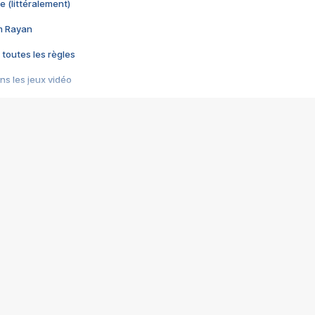
e (littéralement)
im Rayan
 toutes les règles
s les jeux vidéo
us choquant de Rockstar ? - Le scandale BULLY
e plus moche de Steam
du RÊVE tourne au CAUCHEMAR
pendant 8 heures
it… à tort
umiliés par un jeu vidéo
ire - Final Fantasy 8
ti un empire - Age of Empires
story DOFUS