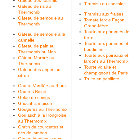
Gâteau aux-fourmis
Tiramisu au chocolat
Gâteau de riz au
Thermomix
Tiramisu aux fraises
Gâteau de semoule au
Tomate farcie Façon
Thermomix
Grand-Mère
Tourte aux pommes de
Gâteau de semoule à la
terre
cannelle
Tourte aux pommes et
Gâteau de pain au
boudin noir
Thermomix ou Non
Tourte aux poireaux et
Gâteau Marbré au
lardons au Thermomix
Thermomix
Tourte volaille et
Gâteau des anges au
champignons de Paris
citron
Truite en papillote
Gaufre Vanillée au rhum
Gaufres Belge
Gelée de coings
Gnochhis maison
Gougères au Thermomix
Goulasch à la Hongroise
au Thermomix
Gratin de courgettes et
dés de jambon
Gratin dauphinois aux