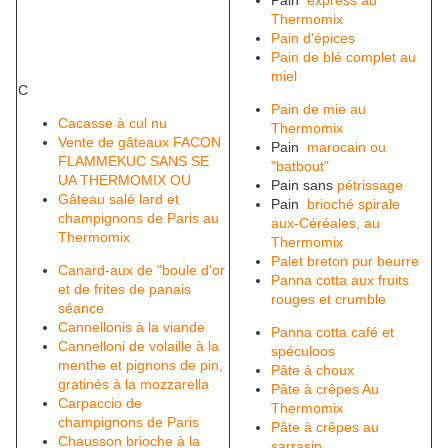
Pain
express au
Thermomix
Pain d'épices
Pain de blé complet au
miel
C
Pain de mie au
Cacasse à cul nu
Thermomix
Vente de gâteaux FACON
Pain
marocain ou
FLAMMEKUC
SANS SE
"batbout"
UA THERMOMIX OU
Pain sans
pétrissage
Gâteau salé lard et
Pain
brioché spirale
champignons de Paris au
aux-Céréales, au
Thermomix
Thermomix
Palet breton pur beurre
Canard-aux de "boule d'or
Panna cotta aux fruits
et de frites de panais
rouges et crumble
séance
Cannellonis à la viande
Panna cotta café et
Cannelloni de volaille à la
spéculoos
menthe et pignons de pin,
Pâte à choux
gratinés à la mozzarella
Pâte à crêpes Au
Carpaccio de
Thermomix
champignons de Paris
Pâte à crêpes au
Chausson brioche à la
sarrasin