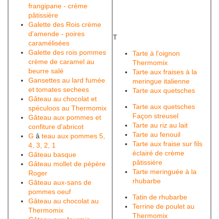
frangipane - crème
pâtissière
Galette des Rois crème
d'amende - poires
T
caramélisées
Galette des rois pommes
Tarte à l'oignon
crème de caramel au
Thermomix
beurre salé
Tarte aux fraises à la
Gansettes au lard fumée
meringue italienne
et tomates sechees
Tarte aux quetsches
Gâteau au chocolat et
Tarte aux quetsches
spéculoos au Thermomix
Façon streusel
Gâteau aux pommes et
Tarte au riz au lait
confiture d'abricot
Tarte au fenouil
G
â
teau aux pommes 5,
Tarte aux fraise sur fils
4, 3, 2, 1
éclairé de crème
Gâteau basque
pâtissière
Gâteau mollet de pépère
Tarte meringuée à la
Roger
rhubarbe
Gâteau aux-sans de
pommes oeuf
Tatin de rhubarbe
Gâteau au chocolat au
Terrine de poulet au
Thermomix
Thermomix