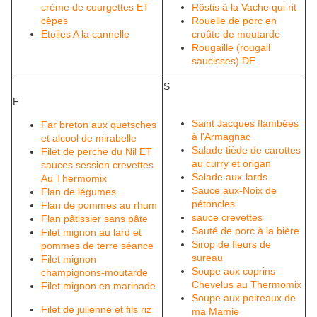
crème de courgettes ET
Röstis à la Vache qui rit
cèpes
Rouelle de porc en
Etoiles A la cannelle
croûte de moutarde
Rougaille (rougail
saucisses) DE
S
F
Saint Jacques flambées
Far breton aux quetsches
à l'Armagnac
et alcool de mirabelle
Salade tiède de carottes
Filet de perche du Nil ET
au curry et origan
sauces session crevettes
Salade aux-lards
Au Thermomix
Sauce aux-Noix de
Flan de légumes
pétoncles
Flan de pommes au rhum
sauce crevettes
Flan pâtissier sans pâte
Sauté de porc à la bière
Filet mignon au lard et
Sirop de fleurs de
pommes de terre séance
sureau
Filet mignon
Soupe aux coprins
champignons-moutarde
Chevelus au Thermomix
Filet mignon en marinade
Soupe aux poireaux de
Filet de julienne et fils riz
ma Mamie