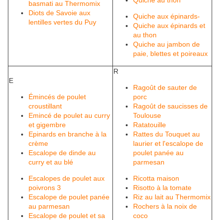
Quiche au thon
basmati au Thermomix
Diots de Savoie aux
Quiche aux épinards-
lentilles vertes du Puy
Quiche aux épinards et
au thon
Quiche au jambon de
paie, blettes et poireaux
R
E
Ragoût de sauter de
Émincés de poulet
porc
croustillant
Ragoût de saucisses de
Emincé de poulet au curry
Toulouse
et gigembre
Ratatouille
Epinards en branche à la
Rattes du Touquet au
crème
laurier et l'escalope de
Escalope de dinde au
poulet panée au
curry et au blé
parmesan
Escalopes de poulet aux
Ricotta maison
poivrons 3
Risotto à la tomate
Escalope de poulet panée
Riz au lait au Thermomix
au parmesan
Rochers à la noix de
Escalope de poulet et sa
coco