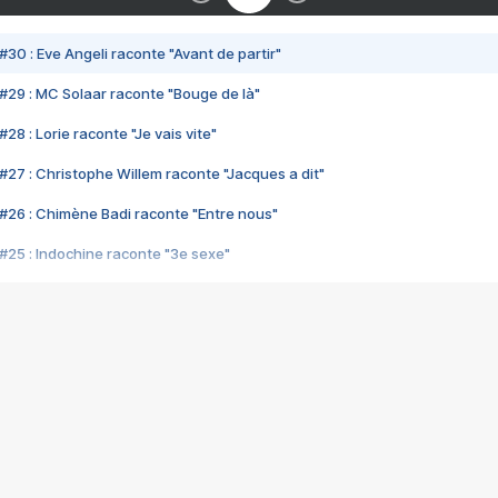
#30 : Eve Angeli raconte "Avant de partir"
#29 : MC Solaar raconte "Bouge de là"
28 : Lorie raconte "Je vais vite"
#27 : Christophe Willem raconte "Jacques a dit"
#26 : Chimène Badi raconte "Entre nous"
#25 : Indochine raconte "3e sexe"
#24 : Zaho raconte "C'est chelou"
#23 : Patrick Bruel raconte "Au café des délices"
#22 : Kyo raconte "Le chemin"
#21 : Nolwenn Leroy raconte "Cassé"
#20 : Patrick Hernandez raconte "Born to be alive"
#19 : Lorie raconte "Près de moi"