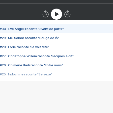
#30 : Eve Angeli raconte "Avant de partir"
#29 : MC Solaar raconte "Bouge de là"
28 : Lorie raconte "Je vais vite"
#27 : Christophe Willem raconte "Jacques a dit"
#26 : Chimène Badi raconte "Entre nous"
#25 : Indochine raconte "3e sexe"
#24 : Zaho raconte "C'est chelou"
#23 : Patrick Bruel raconte "Au café des délices"
#22 : Kyo raconte "Le chemin"
#21 : Nolwenn Leroy raconte "Cassé"