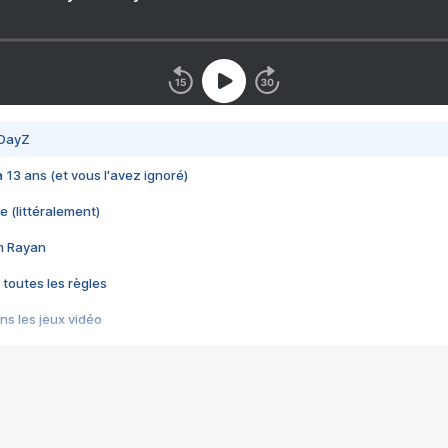
 DayZ
 a 13 ans (et vous l'avez ignoré)
e (littéralement)
im Rayan
 toutes les règles
s les jeux vidéo
us choquant de Rockstar ? - Le scandale BULLY
e plus moche de Steam
du RÊVE tourne au CAUCHEMAR