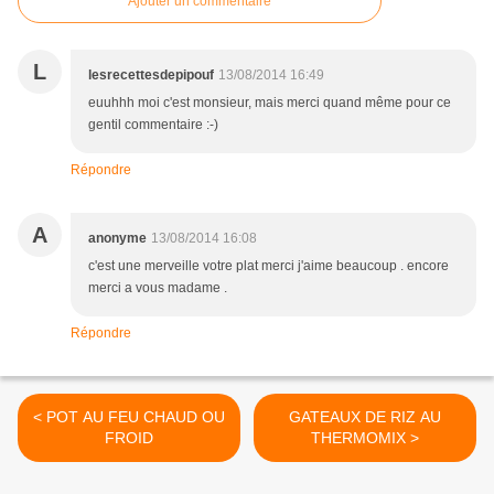
Ajouter un commentaire
L
lesrecettesdepipouf
13/08/2014 16:49
euuhhh moi c'est monsieur, mais merci quand même pour ce
gentil commentaire :-)
Répondre
A
anonyme
13/08/2014 16:08
c'est une merveille votre plat merci j'aime beaucoup . encore
merci a vous madame .
Répondre
< POT AU FEU CHAUD OU
GATEAUX DE RIZ AU
FROID
THERMOMIX >