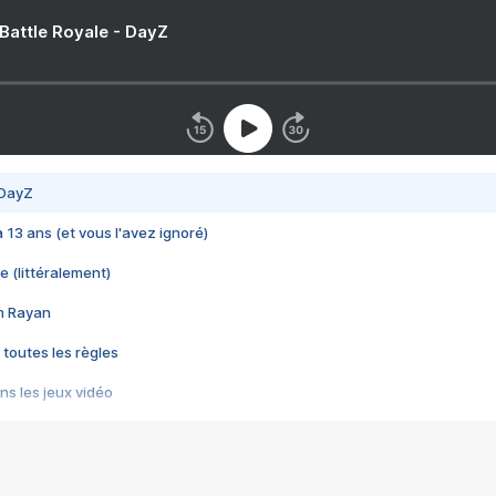
 Battle Royale - DayZ
 DayZ
 a 13 ans (et vous l'avez ignoré)
e (littéralement)
im Rayan
 toutes les règles
s les jeux vidéo
us choquant de Rockstar ? - Le scandale BULLY
e plus moche de Steam