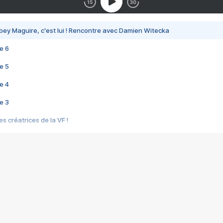
bey Maguire, c'est lui ! Rencontre avec Damien Witecka
e 6
e 5
e 4
e 3
s créatrices de la VF !
e 2
e 1
e Mektoub My Love arrive enfin ! Rencontre avec Shaïn Boumedine et Sal
i : après Toni en famille
elle réalise le bouleversant Dites lui que je l'aime