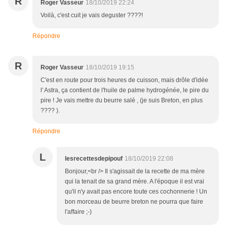
R
Roger Vasseur
18/10/2019 22:24
Voilà, c'est cuit je vais deguster ????!
Répondre
R
Roger Vasseur
18/10/2019 19:15
C'est en route pour trois heures de cuisson, mais drôle d'idée
l' Astra, ça contient de l'huile de palme hydrogénée, le pire du
pire ! Je vais mettre du beurre salé , (je suis Breton, en plus
???? ).
Répondre
L
lesrecettesdepipouf
18/10/2019 22:08
Bonjour,<br /> Il s'agissait de la recette de ma mère
qui la tenait de sa grand mère. A l'époque il est vrai
qu'il n'y avait pas encore toute ces cochonnerie ! Un
bon morceau de beurre breton ne pourra que faire
l'affaire ;-)