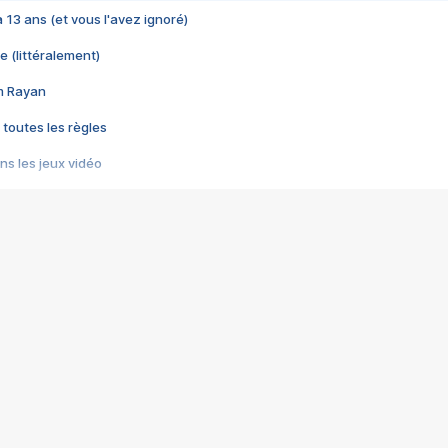
 a 13 ans (et vous l'avez ignoré)
e (littéralement)
im Rayan
 toutes les règles
s les jeux vidéo
us choquant de Rockstar ? - Le scandale BULLY
e plus moche de Steam
du RÊVE tourne au CAUCHEMAR
pendant 8 heures
it… à tort
umiliés par un jeu vidéo
ire - Final Fantasy 8