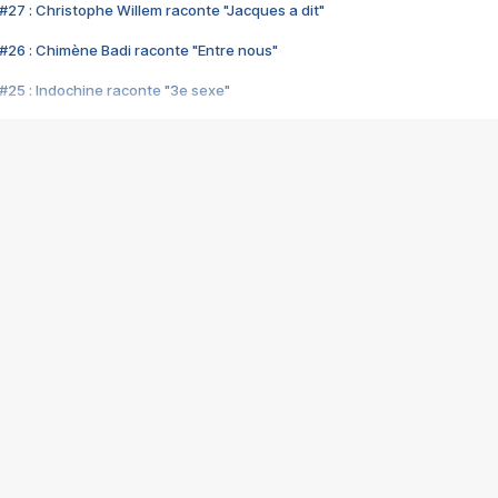
#27 : Christophe Willem raconte "Jacques a dit"
#26 : Chimène Badi raconte "Entre nous"
#25 : Indochine raconte "3e sexe"
#24 : Zaho raconte "C'est chelou"
#23 : Patrick Bruel raconte "Au café des délices"
#22 : Kyo raconte "Le chemin"
#21 : Nolwenn Leroy raconte "Cassé"
#20 : Patrick Hernandez raconte "Born to be alive"
#19 : Lorie raconte "Près de moi"
#18 : Michael Jones raconte "A nos actes manqués" (avec Jean-Jacque
#17 : Khaled raconte "Aïcha"
#16 : Corneille raconte "Parce qu'on vient de loin"
#15 : Indochine raconte "L'aventurier"